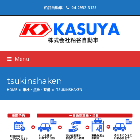
粕谷自動車
04-2952-3125
Menu
tsukinshaken
HOME
»
車検・点検・整備
»
TSUKINSHAKEN