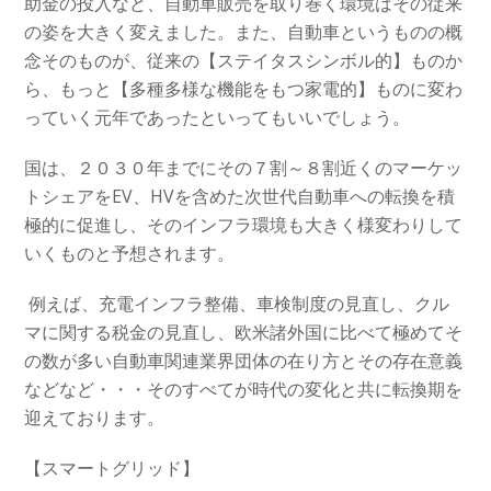
助金の投入など、自動車販売を取り巻く環境はその従来
の姿を大きく変えました。
また、自動車というものの概
念そのものが、従来の【ステイタスシンボル的】ものか
ら、もっと【多種多様な機能をもつ家電的】ものに変わ
っていく元年であったといってもいいでしょう。
国は、２０３０年までにその７割～８割近くのマーケッ
トシェアをEV、HVを含めた次世代自動車への転換を積
極的に促進し、そのインフラ環境も大きく様変わりして
いくものと予想されます。
例えば、充電インフラ整備、車検制度の見直し、クル
マに関する税金の見直し、欧米諸外国に比べて極めてそ
の数が多い自動車関連業界団体の在り方とその存在意義
などなど・・・そのすべてが時代の変化と共に転換期を
迎えております。
【スマートグリッド】