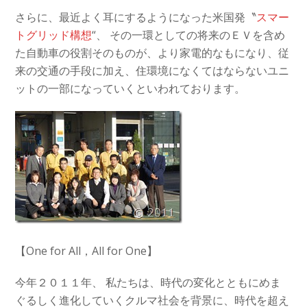
さらに、最近よく耳にするようになった米国発〝
スマー
トグリッド構想
“、 その一環としての将来のＥＶを含め
た自動車の役割そのものが、より家電的なもになり、従
来の交通の手段に加え、
住環境になくてはならないユニ
ットの一部になっていくといわれております。
【One for All，All for One】
今年２０１１年、
私たちは、時代の変化とともにめま
ぐるしく進化していくクルマ社会を背景に、時代を超え