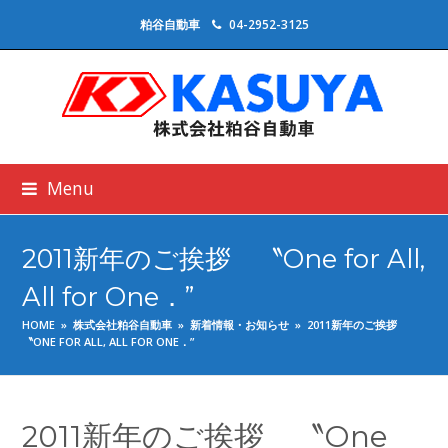
粕谷自動車
04-2952-3125
Menu
2011新年のご挨拶 〝One for All,
All for One．”
HOME
»
株式会社粕谷自動車
»
新着情報・お知らせ
»
2011新年のご挨拶
〝ONE FOR ALL, ALL FOR ONE．”
2011新年のご挨拶 〝One